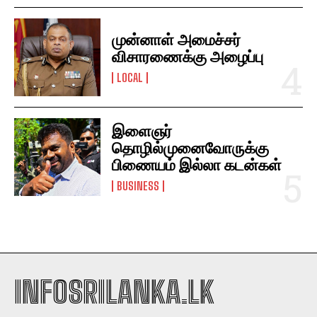
முன்னாள் அமைச்சர்
விசாரணைக்கு அழைப்பு
LOCAL
இளைஞர்
தொழில்முனைவோருக்கு
பிணையம் இல்லா கடன்கள்
BUSINESS
INFOSRILANKA.LK