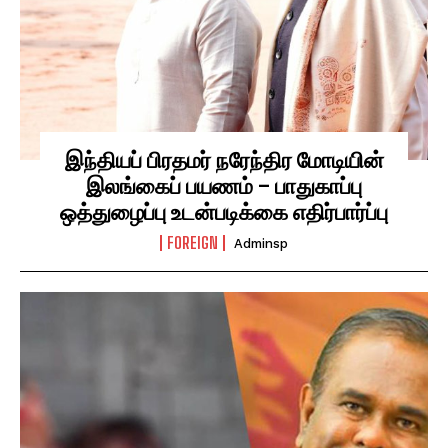
இந்தியப் பிரதமர் நரேந்திர மோடியின்
இலங்கைப் பயணம் – பாதுகாப்பு
ஒத்துழைப்பு உடன்படிக்கை எதிர்பார்ப்பு
FOREIGN
Adminsp