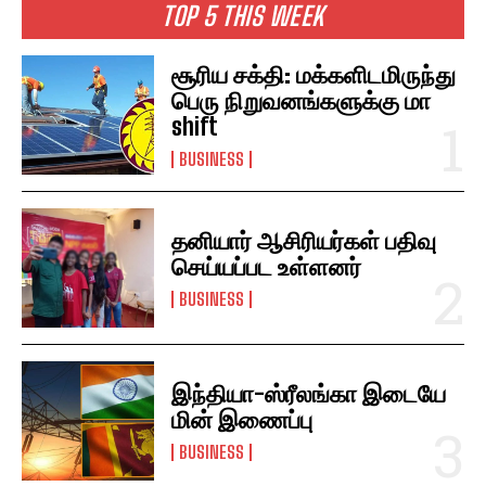
TOP 5 THIS WEEK
சூரிய சக்தி: மக்களிடமிருந்து
பெரு நிறுவனங்களுக்கு மா
shift
BUSINESS
தனியார் ஆசிரியர்கள் பதிவு
செய்யப்பட உள்ளனர்
BUSINESS
இந்தியா-ஸ்ரீலங்கா இடையே
மின் இணைப்பு
BUSINESS