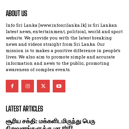
CONTACT
CONTACT
PRIVACY POLICY
PRIVACY POLICY
ABOUT US
NEWSLETTER
NEWSLETTER
Info Sri Lanka [www.infosrilanka.lk] is Sri Lankan
latest news, entertainment, political, world and sport
website. We provide you with the latest breaking
news and videos straight from Sri Lanka. Our
mission is to makes a positive difference in people’s
lives. We also aim to promote simple and accurate
information and news to the public, promoting
awareness of complex events.
LATEST ARTICLES
சூரிய சக்தி: மக்களிடமிருந்து பெரு
நிறுவனங்களுக்கு மா shift