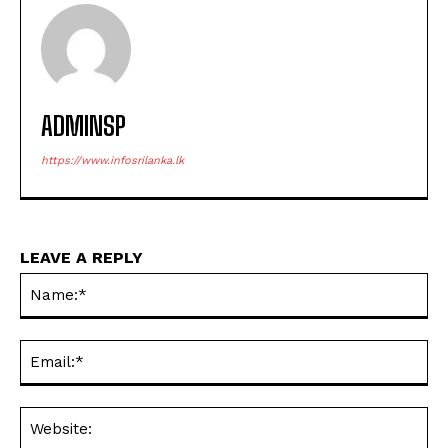
ADMINSP
https://www.infosrilanka.lk
LEAVE A REPLY
Na
Ema
Web