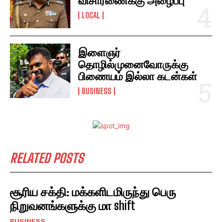
விசாரணைக்கு அழைப்பு
LOCAL
இளைஞர்
தொழில்முனைவோருக்கு
பிணையம் இல்லா கடன்கள்
BUSINESS
RELATED POSTS
சூரிய சக்தி: மக்களிடமிருந்து பெரு
நிறுவனங்களுக்கு மா shift
BUSINESS