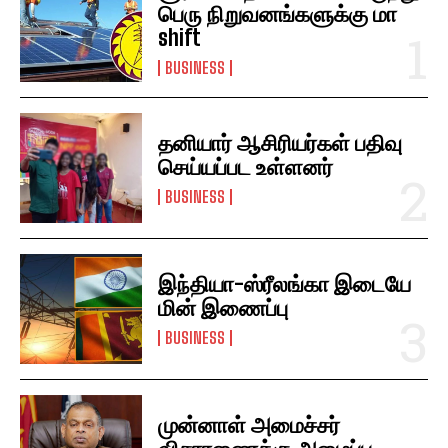
பெரு நிறுவனங்களுக்கு மா
shift
BUSINESS
தனியார் ஆசிரியர்கள் பதிவு
செய்யப்பட உள்ளனர்
BUSINESS
இந்தியா-ஸ்ரீலங்கா இடையே
மின் இணைப்பு
BUSINESS
முன்னாள் அமைச்சர்